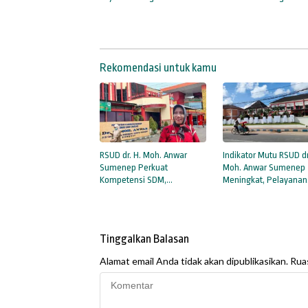
Jam, Respons Keluhan
Penyakit Katastropik d
Pasien Lebih Cepat
Madura
Rekomendasi untuk kamu
RSUD dr. H. Moh. Anwar
Indikator Mutu RSUD dr
Sumenep Perkuat
Moh. Anwar Sumenep
Kompetensi SDM,
Meningkat, Pelayanan
Tingkatkan Mutu Layanan
Kesehatan Kian Berkua
Kesehatan untuk
Masyarakat
Tinggalkan Balasan
Alamat email Anda tidak akan dipublikasikan.
Ruas