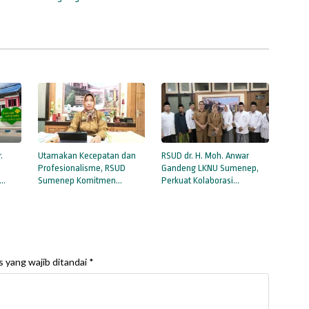
i
Penguatan Budaya Lokal
.
Utamakan Kecepatan dan
RSUD dr. H. Moh. Anwar
Profesionalisme, RSUD
Gandeng LKNU Sumenep,
Sumenep Komitmen
Perkuat Kolaborasi
litas
Berikan Pelayanan Setara
Tingkatkan Mutu Layanan
bagi Seluruh Pasien
Kesehatan
 yang wajib ditandai
*