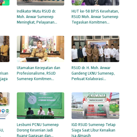
Indikator Mutu RSUD dr.
HUT ke-58 BPJS Kesehatan,
a
Moh. Anwar Sumenep
RSUD Moh. Anwar Sumenep
Meningkat, Pelayanan
Tegaskan Komitmen
Kesehatan Kian Berkualitas
Dukung Layanan JKN
Berkualitas
Utamakan Kecepatan dan
RSUD dr. H. Moh. Anwar
risan
Profesionalisme, RSUD
Gandeng LKNU Sumenep,
ijaga
Sumenep Komitmen
Perkuat Kolaborasi
Berikan Pelayanan Setara
Tingkatkan Mutu Layanan
bagi Seluruh Pasien
Kesehatan
Lesbumi PCNU Sumenep
IGD RSUD Sumenep Tetap
SU,
Dorong Kesenian Jadi
Siaga Saat Libur Kenaikan
Ruang Gagasan dan
Isa Almasih