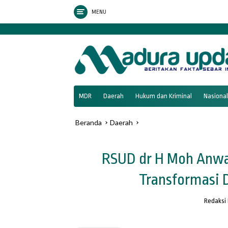
Langsung
9
MENU
ke
konten
tutup
MDR
Daerah
Hukum dan Kriminal
Nasional
Beranda
Daerah
RSUD dr H Moh Anwa
Transformasi D
Redaksi