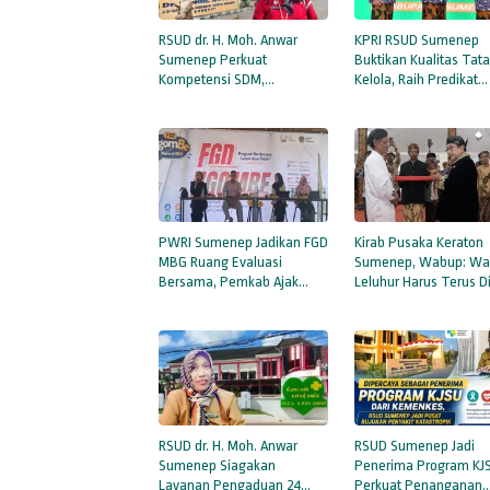
RSUD dr. H. Moh. Anwar
KPRI RSUD Sumenep
Sumenep Perkuat
Buktikan Kualitas Tat
Kompetensi SDM,
Kelola, Raih Predikat
Tingkatkan Mutu Layanan
Koperasi Sehat
Kesehatan untuk
Masyarakat
PWRI Sumenep Jadikan FGD
Kirab Pusaka Keraton
MBG Ruang Evaluasi
Sumenep, Wabup: Wa
Bersama, Pemkab Ajak
Leluhur Harus Terus D
Perkuat Kolaborasi
RSUD dr. H. Moh. Anwar
RSUD Sumenep Jadi
Sumenep Siagakan
Penerima Program KJ
Layanan Pengaduan 24
Perkuat Penanganan