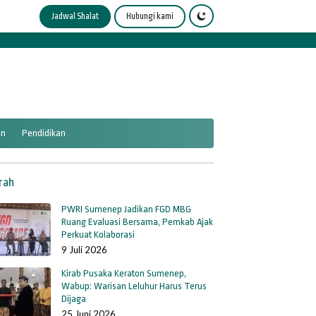
Jadwal Shalat
Hubungi kami
an
Pendidikan
rah
PWRI Sumenep Jadikan FGD MBG
Ruang Evaluasi Bersama, Pemkab Ajak
Perkuat Kolaborasi
9 Juli 2026
Kirab Pusaka Keraton Sumenep,
Wabup: Warisan Leluhur Harus Terus
Dijaga
25 Juni 2026