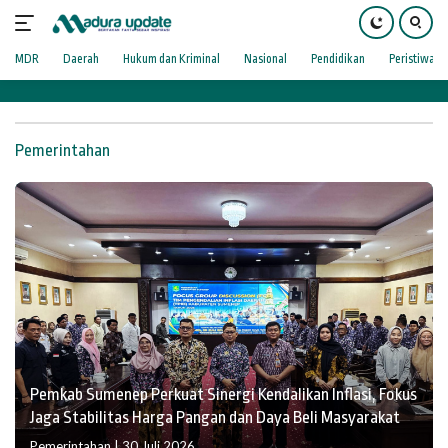
Langsung
9
ke
konten
MDR
Daerah
Hukum dan Kriminal
Nasional
Pendidikan
Peristiwa
Pemerintahan
Pemkab Sumenep Perkuat Sinergi Kendalikan Inflasi, Fokus
Jaga Stabilitas Harga Pangan dan Daya Beli Masyarakat
Pemerintahan
|
30 Juli 2026