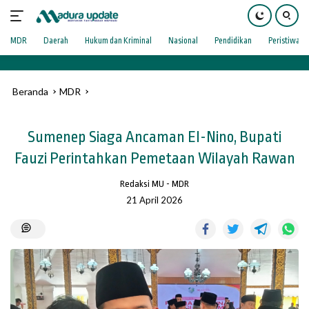
Langsung
9
ke
konten
MDR
Daerah
Hukum dan Kriminal
Nasional
Pendidikan
Peristiwa
Beranda
MDR
Sumenep Siaga Ancaman El-Nino, Bupati
Fauzi Perintahkan Pemetaan Wilayah Rawan
Redaksi MU
-
MDR
21 April 2026