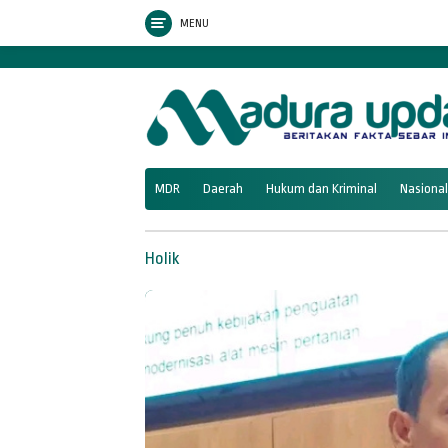
Langsung
9
MENU
ke
konten
tutup
MDR
Daerah
Hukum dan Kriminal
Nasional
Holik