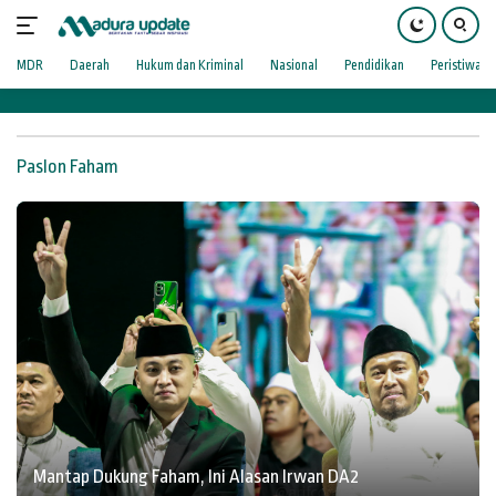
Langsung
9
ke
konten
MDR
Daerah
Hukum dan Kriminal
Nasional
Pendidikan
Peristiwa
Paslon Faham
Mantap Dukung Faham, Ini Alasan Irwan DA2