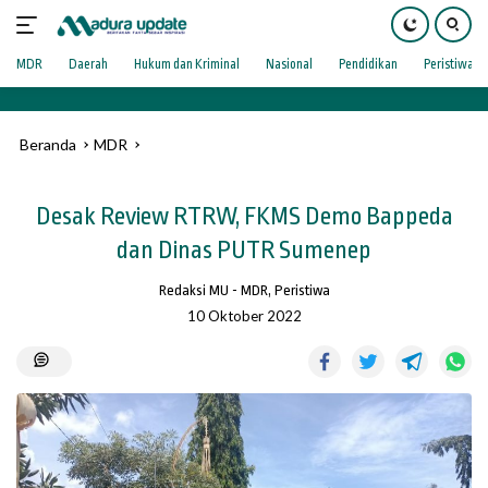
Langsung
9
ke
konten
MDR
Daerah
Hukum dan Kriminal
Nasional
Pendidikan
Peristiwa
Beranda
MDR
Desak Review RTRW, FKMS Demo Bappeda
dan Dinas PUTR Sumenep
Redaksi MU
-
MDR
,
Peristiwa
10 Oktober 2022